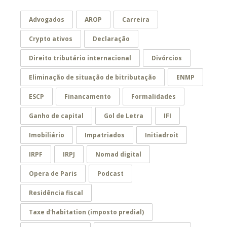
Advogados
AROP
Carreira
Crypto ativos
Declaração
Direito tributário internacional
Divórcios
Eliminação de situação de bitributação
ENMP
ESCP
Financamento
Formalidades
Ganho de capital
Gol de Letra
IFI
Imobiliário
Impatriados
Initiadroit
IRPF
IRPJ
Nomad digital
Opera de Paris
Podcast
Residência fiscal
Taxe d'habitation (imposto predial)