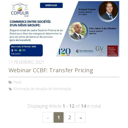
11 FEVEREIRO 2021
Webinar CCBF: Transfer Pricing
Fiscal
Eliminação de situação de bitributação
Displaying Article
1 - 12
of
14
in total
1
2