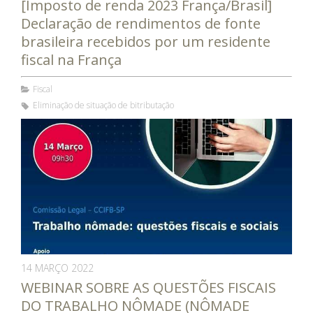
[Imposto de renda 2023 França/Brasil]
Declaração de rendimentos de fonte
brasileira recebidos por um residente
fiscal na França
Fiscal
Eliminação de situação de bitributação
14 MARÇO 2022
WEBINAR SOBRE AS QUESTÕES FISCAIS
DO TRABALHO NÔMADE (NÔMADE