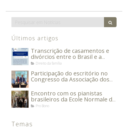
Search
Últimos artigos
Transcrição de casamentos e
divórcios entre o Brasil e a
França
Direito da família
Participação do escritório no
Congresso da Associação dos
Advogados Europeus.
Encontro com os pianistas
brasileiros da Ecole Normale de
Musique de Paris Alfred Cortot
Pro Bono
Temas