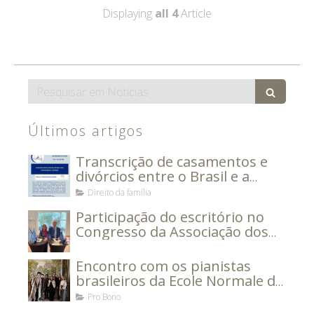
Displaying
all 4
Article
Search
Últimos artigos
Transcrição de casamentos e
divórcios entre o Brasil e a
França
Direito da família
Participação do escritório no
Congresso da Associação dos
Advogados Europeus.
Encontro com os pianistas
brasileiros da Ecole Normale de
Musique de Paris Alfred Cortot
Pro Bono