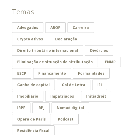
Temas
Advogados
AROP
Carreira
Crypto ativos
Declaração
Direito tributário internacional
Divórcios
Eliminação de situação de bitributação
ENMP
ESCP
Financamento
Formalidades
Ganho de capital
Gol de Letra
IFI
Imobiliário
Impatriados
Initiadroit
IRPF
IRPJ
Nomad digital
Opera de Paris
Podcast
Residência fiscal