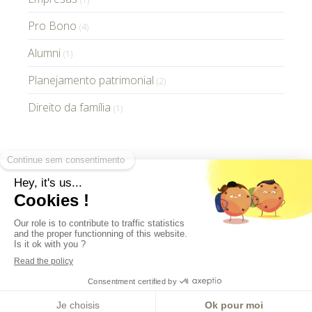
Pro Bono
(4)
Alumni
(1)
Planejamento patrimonial
(2)
Direito da família
(1)
GV Paris Avocats © 2021 - Todos os direitos
reservados -
Advertências legais
DESIGN
CASA
DE
28