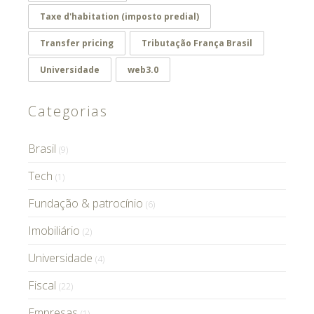
Taxe d'habitation (imposto predial)
Transfer pricing
Tributação França Brasil
Universidade
web3.0
Categorias
Brasil
(9)
Tech
(1)
Fundação & patrocínio
(6)
Imobiliário
(2)
Universidade
(4)
Fiscal
(22)
Empresas
(1)