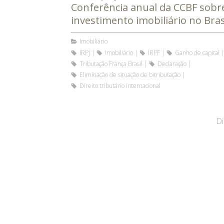
Conferência anual da CCBF sobr
investimento imobiliário no Bras
Imobiliário
IRPJ
Imobiliário
IRPF
Ganho de capital
Tributação França Brasil
Declaração
Eliminação de situação de bitributação
Direito tributário internacional
Di