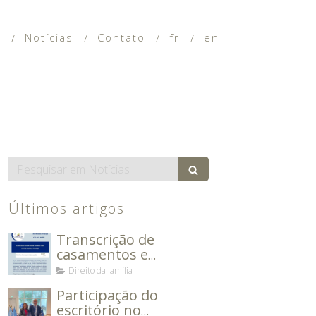
a
Notícias
Contato
fr
en
Search
Últimos artigos
Transcrição de
casamentos e
divórcios entre o Brasil
Direito da família
e a França
Participação do
escritório no