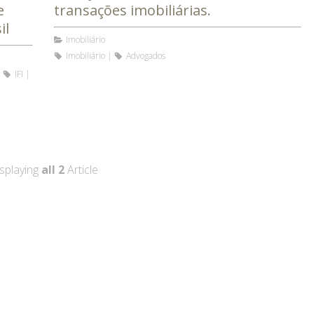
e
transações imobiliárias.
il
Imobiliário
Imobiliário
Advogados
IFI
splaying
all 2
Article