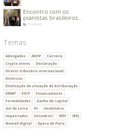
Congresso da
Associação dos
Encontro com os
Advogados Europeus.
pianistas brasileiros
da Ecole Normale de
Pro Bono
Musique de Paris
Alfred Cortot
Temas
Advogados
AROP
Carreira
Crypto ativos
Declaração
Direito tributário internacional
Divórcios
Eliminação de situação de bitributação
ENMP
ESCP
Financamento
Formalidades
Ganho de capital
Gol de Letra
IFI
Imobiliário
Impatriados
Initiadroit
IRPF
IRPJ
Nomad digital
Opera de Paris