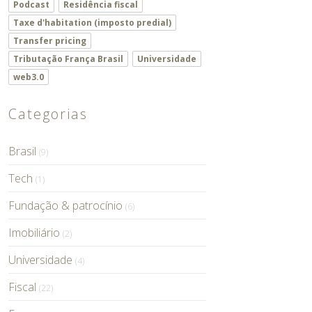
Podcast
Residência fiscal
Taxe d'habitation (imposto predial)
Transfer pricing
Tributação França Brasil
Universidade
web3.0
Categorias
Brasil
(9)
Tech
(1)
Fundação & patrocínio
(6)
Imobiliário
(2)
Universidade
(4)
Fiscal
(22)