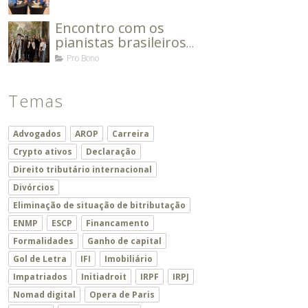
Congresso da
Associação dos
Encontro com os
Advogados Europeus.
pianistas brasileiros
da Ecole Normale de
Pro Bono
Musique de Paris
Alfred Cortot
Temas
Advogados
AROP
Carreira
Crypto ativos
Declaração
Direito tributário internacional
Divórcios
Eliminação de situação de bitributação
ENMP
ESCP
Financamento
Formalidades
Ganho de capital
Gol de Letra
IFI
Imobiliário
Impatriados
Initiadroit
IRPF
IRPJ
Nomad digital
Opera de Paris