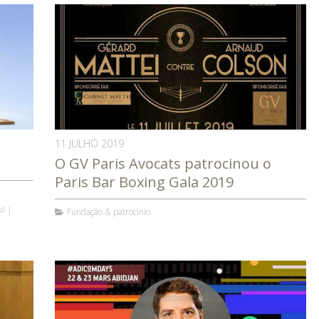
11 JULHO 2019
O GV Paris Avocats patrocinou o
Paris Bar Boxing Gala 2019
il
Fundação & patrocínio