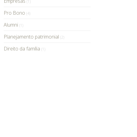
Empresas
(1)
Pro Bono
(4)
Alumni
(1)
Planejamento patrimonial
(2)
Direito da família
(1)