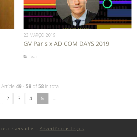
23 MARÇO 2019
GV Paris x ADICOM DAYS 2019
Tech
 Article
49 - 58
of
58
in total
2
3
4
5
itos reservados -
Advertências legais