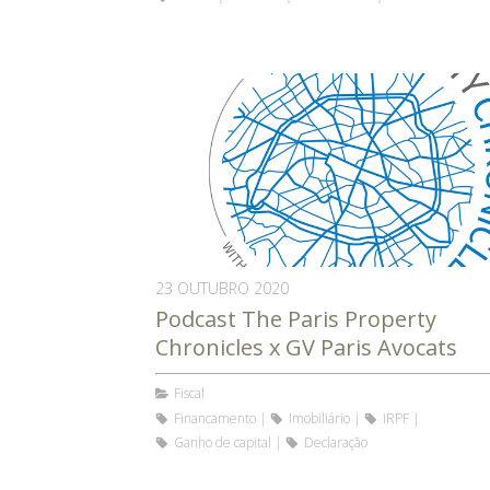
23 OUTUBRO 2020
Podcast The Paris Property
Chronicles x GV Paris Avocats
Fiscal
Financamento
Imobiliário
IRPF
Ganho de capital
Declaração