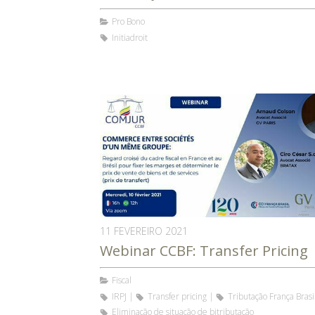
Pro Bono
Initiadroit
11 FEVEREIRO 2021
Webinar CCBF: Transfer Pricing
Fiscal
IRPJ
Transfer pricing
Tributação França Brasi
Eliminação de situação de bitributação