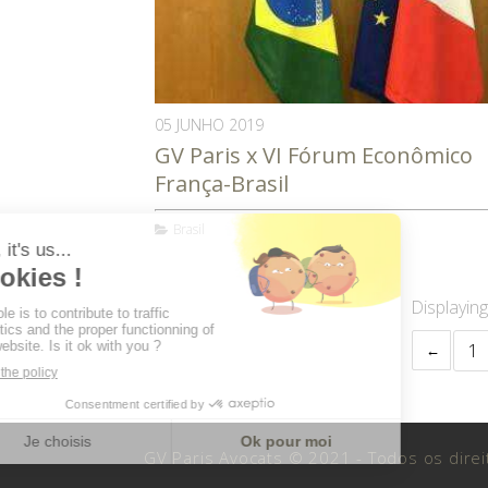
05 JUNHO 2019
GV Paris x VI Fórum Econômico
França-Brasil
Brasil
Displaying
1
GV Paris Avocats © 2021 - Todos os dire