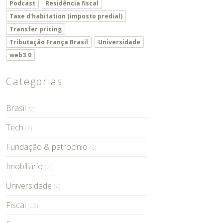
Podcast
Residência fiscal
Taxe d'habitation (imposto predial)
Transfer pricing
Tributação França Brasil
Universidade
web3.0
Categorias
Brasil
(9)
Tech
(1)
Fundação & patrocínio
(6)
Imobiliário
(2)
Universidade
(4)
Fiscal
(22)