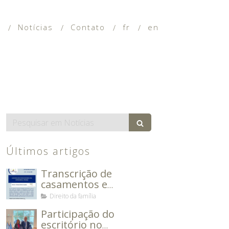
a
Notícias
Contato
fr
en
Search
Últimos artigos
Transcrição de
casamentos e
divórcios entre o Brasil
Direito da família
e a França
Participação do
escritório no