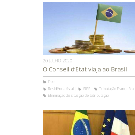
20 JULHO 2020
O Conseil d’Etat viaja ao Brasil
Fiscal
Residência fiscal
IRPF
Tributação França Bras
Eliminação de situação de bitributação