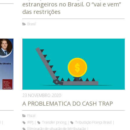
estrangeiros no Brasil. O “vai e vem”
das restrições
Brasil
23 NOVEMBRO 2020
A PROBLEMATICA DO CASH TRAP
Fiscal
l
IRPJ
Transfer pricing
Tributação França Brasil
Eliminação de situação de bitributação