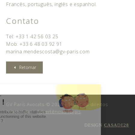
Francês, português, inglês e espanhol.
Contato
Tel: +33 1 42 56 03 25
Mob: +33 6 48 03 92 91
marina.mendescosta@gv-paris.com
Retornar
GV Paris Avocats © 2021 - Todos os direitos
reservados -
Advertências legais
DESIGN
CASA
DE
28